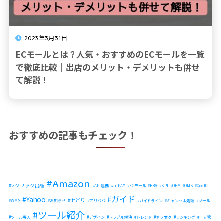
2023年3月31日
ECモールとは？人気・おすすめのECモールを一覧
で徹底比較｜出店のメリット・デメリットも併せ
て解説！
おすすめの記事もチェック！
Amazon
2クリック出品
API連携
auPAY
ECモール
FBA
KPI
OEM
OMS
Qoo10
ガイド
Yahoo
せどり
WMS
お知らせ
アリババ
ガイドライン
キャンセル処理
ツール
ツール紹介
ツール導入
デザイン
トラブル解決
トレンド
ヤフオク
ランキング
一元管