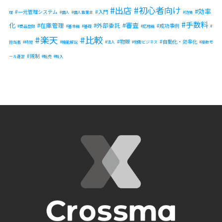
出店
初心者向け
効率
一元管理システム
入門
理
個人
個人事業主
効果
手数料
化
審査
在庫管理
外部委託
成功事例
商品登録
基本編
基礎
応用編
楽天
比較
物販
自動化・効率化
担当者
時短
機能解説
法人
物販ビジネス
複数モ
規制
ール運営
転売
輸入