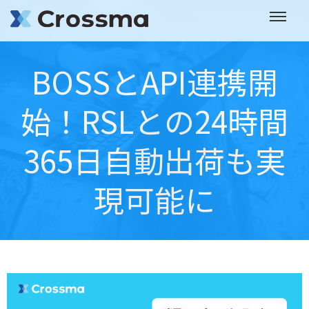
BOSSとAPI連携開
始！RSLとの24時間
365日自動出荷も実
現可能に