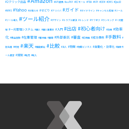
Amazon
2クリック出品
API連携
auPAY
ECモール
FBA
KPI
OEM
OMS
Qoo10
ガイド
Yahoo
せどり
WMS
お知らせ
アリババ
ガイドライン
キャンセル処理
ツール
ツール紹介
ツール導入
デザイン
トラブル解決
トレンド
ヤフオク
ランキング
一元管
出店
初心者向け
効率
一元管理システム
入門
理
個人
個人事業主
効果
手数料
化
審査
在庫管理
外部委託
成功事例
商品登録
基本編
基礎
応用編
楽天
比較
物販
自動化・効率化
担当者
時短
機能解説
法人
物販ビジネス
複数モ
規制
ール運営
転売
輸入