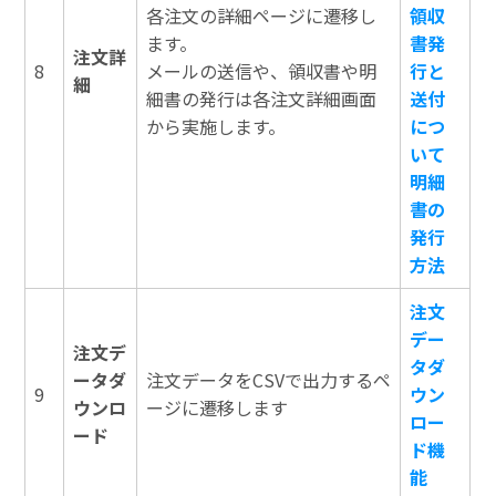
各注文の詳細ページに遷移し
領収
ます。
書発
注文詳
8
メールの送信や、領収書や明
行と
細
細書の発行は各注文詳細画面
送付
から実施します。
につ
いて
明細
書の
発行
方法
注文
デー
注文デ
タダ
ータダ
注文データをCSVで出力するペ
9
ウン
ウンロ
ージに遷移します
ロー
ード
ド機
能