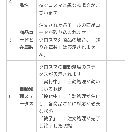
4
品名
※クロスマと異なる場合がご
ざいます
注文された各モールの商品コ
商品コ
ードが取り込まれます
5
ードと
クロスマ外商品の場合、「残
在庫数
り在庫数」は表示されませ
ん。
クロスマの自動処理のステー
タスが表示されます。
「
実行中
」：自動処理が動い
自動処
ている状態
6
理ステ
「
停止中
」：自動処理が停止
ータス
し、各商品ごとに対応が必要
な状態
「
終了
」 ：注文処理が完了
し終了した状態