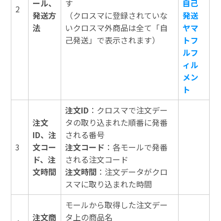
ール、
す
自己
2
発送方
（クロスマに登録されていな
発送
法
いクロスマ外商品は全て「自
ヤマ
己発送」で表示されます）
トフ
ルフ
ィル
メン
ト
注文ID
：クロスマで注文デー
注文
タの取り込まれた順番に発番
ID、注
される番号
3
文コー
注文コード
：各モールで発番
ド、注
される注文コード
文時間
注文時間
：注文データがクロ
スマに取り込まれた時間
モールから取得した注文デー
注文商
タ上の商品名