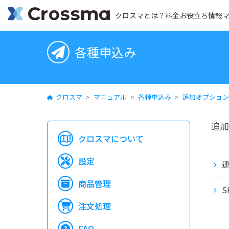
クロスマとは？
料金
お役立ち情報
各種申込み
クロスマ
>
マニュアル
>
各種申込み
>
追加オプション
追加
クロスマについて
設定
商品管理
注文処理
FAQ